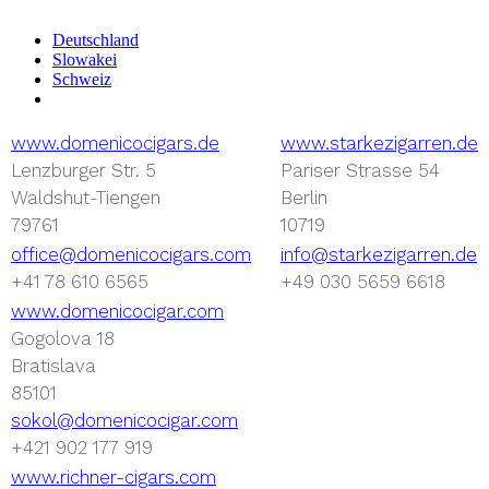
Deutschland
Slowakei
Schweiz
www.domenicocigars.de
www.starkezigarren.de
Lenzburger Str. 5
Pariser Strasse 54
Waldshut-Tiengen
Berlin
79761
10719
office@domenicocigars.com
info@starkezigarren.de
+41 78 610 6565
+49 030 5659 6618
www.domenicocigar.com
Gogolova 18
Bratislava
85101
sokol@domenicocigar.com
+421 902 177 919
www.richner-cigars.com