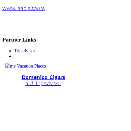
www.laaola.tours
Partner Links
Tripadvisor
Domenico Cigars
auf TripAdvisor