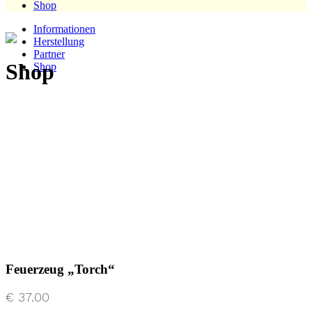
Shop
Informationen
Herstellung
Partner
Shop
Shop
Feuerzeug „Torch“
€
37.00